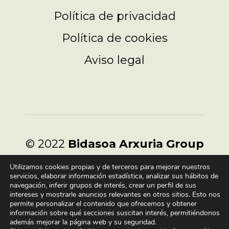
Política de privacidad
Política de cookies
Aviso legal
© 2022
Bidasoa Arxuria Group
- Todos los Derechos
Utilizamos cookies propias y de terceros para mejorar nuestros
Reservados.
servicios, elaborar información estadística, analizar sus hábitos de
navegación, inferir grupos de interés, crear un perfil de sus
intereses y mostrarle anuncios relevantes en otros sitios. Esto nos
permite personalizar el contenido que ofrecemos y obtener
información sobre qué secciones suscitan interés, permitiéndonos
además mejorar la página web y su seguridad.